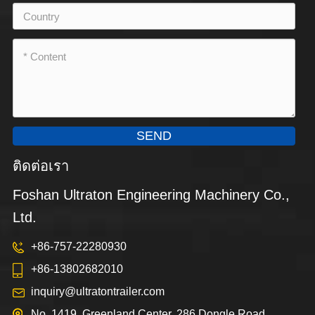
SEND
ติดต่อเรา
Foshan Ultraton Engineering Machinery Co.,
Ltd.
+86-757-22280930
+86-13802682010
inquiry@ultratontrailer.com
No. 1419, Greenland Center, 286 Dongle Road,