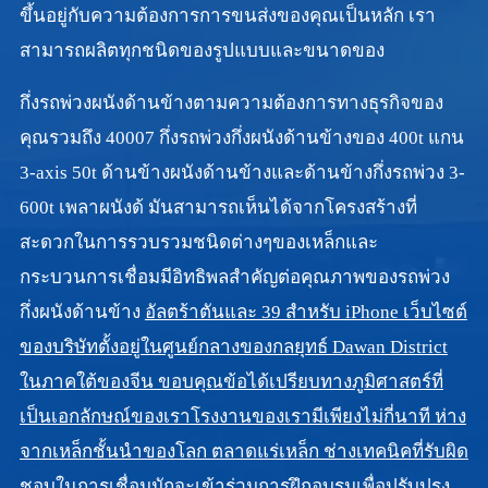
ขึ้นอยู่กับความต้องการการขนส่งของคุณเป็นหลัก เรา
สามารถผลิตทุกชนิดของรูปแบบและขนาดของ
กึ่งรถพ่วงผนังด้านข้างตามความต้องการทางธุรกิจของ
คุณรวมถึง 40007 กึ่งรถพ่วงกึ่งผนังด้านข้างของ 400t แกน
3-axis 50t ด้านข้างผนังด้านข้างและด้านข้างกึ่งรถพ่วง 3-
600t เพลาผนังด้ มันสามารถเห็นได้จากโครงสร้างที่
สะดวกในการรวบรวมชนิดต่างๆของเหล็กและ
กระบวนการเชื่อมมีอิทธิพลสำคัญต่อคุณภาพของรถพ่วง
กึ่งผนังด้านข้าง
อัลตร้าตันและ 39 สำหรับ iPhone เว็บไซต์
ของบริษัทตั้งอยู่ในศูนย์กลางของกลยุทธ์ Dawan District
ในภาคใต้ของจีน ขอบคุณข้อได้เปรียบทางภูมิศาสตร์ที่
เป็นเอกลักษณ์ของเราโรงงานของเรามีเพียงไม่กี่นาที ห่าง
จากเหล็กชั้นนำของโลก ตลาดแร่เหล็ก ช่างเทคนิคที่รับผิด
ชอบในการเชื่อมมักจะเข้าร่วมการฝึกอบรมเพื่อปรับปรุง