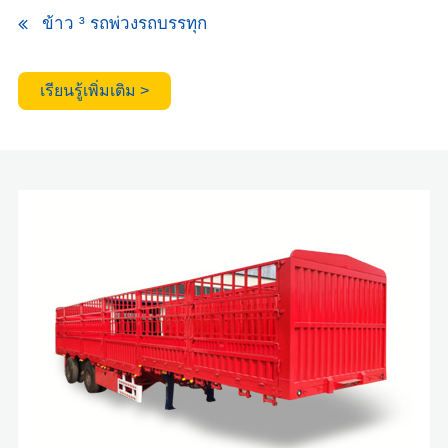
ข้าว ³ รถพ่วงรถบรรทุก
เรียนรู้เพิ่มเติม >