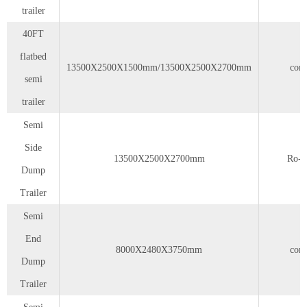
trailer
40FT
flatbed
13500X2500X1500mm/13500X2500X2700mm
cont
semi
trailer
Semi
Side
13500X2500X2700mm
Ro-r
Dump
Trailer
Semi
End
8000X2480X3750mm
cont
Dump
Trailer