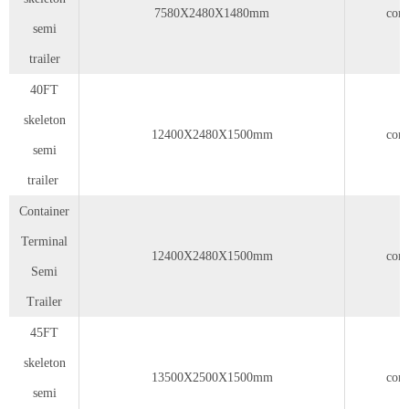
7580X2480X1480mm
cont
semi
trailer
40FT
skeleton
12400X2480X1500mm
cont
semi
trailer
Container
Terminal
12400X2480X1500mm
cont
Semi
Trailer
45FT
skeleton
13500X2500X1500mm
cont
semi