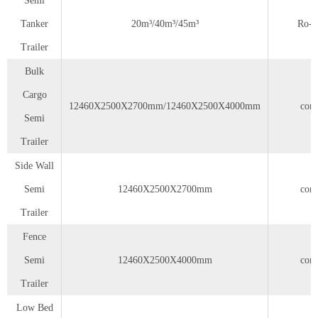
Semi
Tanker
20m³/40m³/45m³
Ro-r
Trailer
Bulk
Cargo
12460X2500X2700mm/12460X2500X4000mm
cont
Semi
Trailer
Side Wall
Semi
12460X2500X2700mm
cont
Trailer
Fence
Semi
12460X2500X4000mm
cont
Trailer
Low Bed