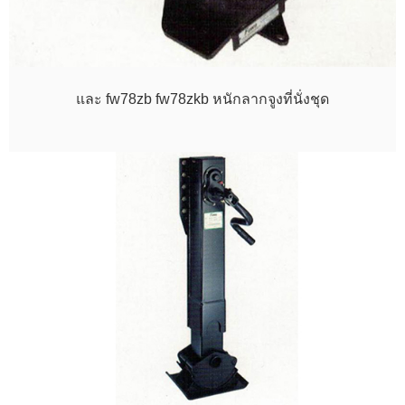
และ fw78zb fw78zkb หนักลากจูงที่นั่งชุด