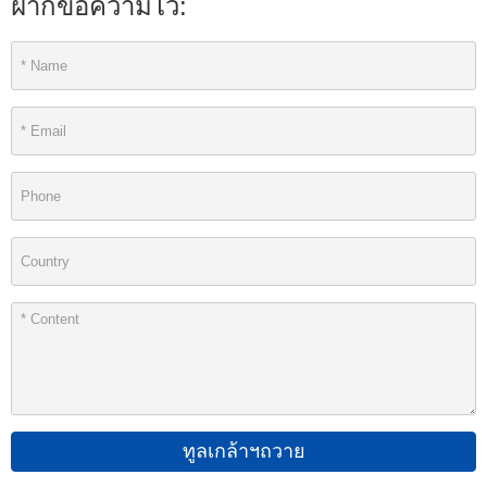
ฝากข้อความไว้:
ทูลเกล้าฯถวาย