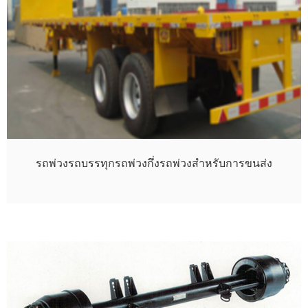
รถพ่วงรถบรรทุกรถพ่วงกึ่งรถพ่วงสำหรับการขนส่ง