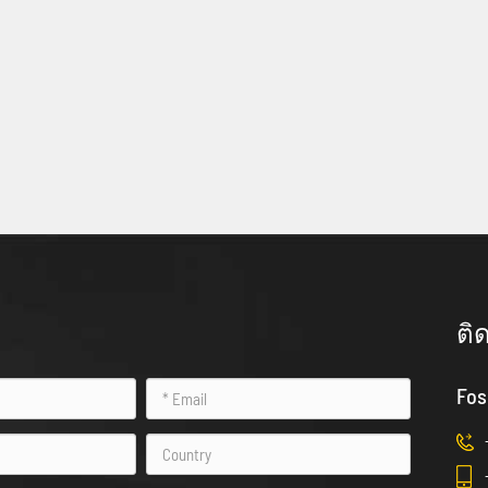
ติ
Fos