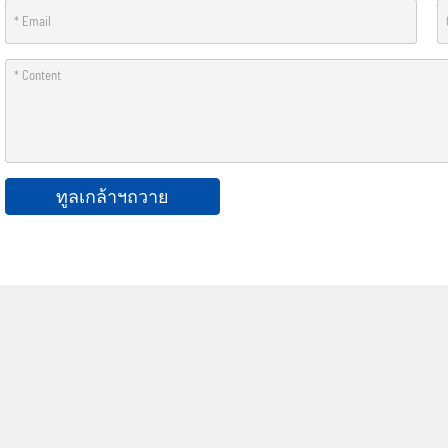
ทูลเกล้าฯถวาย