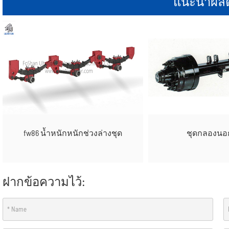
แนะนำผลิ
fw86 น้ำหนักหนักช่วงล่างชุด
ชุดกลองนอ
ฝากข้อความไว้: