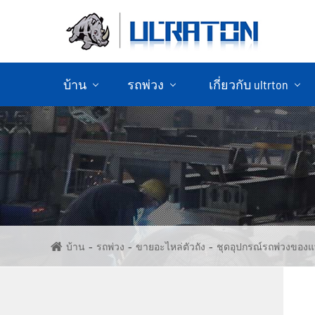
บ้าน
รถพ่วง
เกี่ยวกับ ultrton
ขายรถพ่วงคอนเทนเนอร์
ขายรถพ่วง
บ้าน
รถพ่วง
ขายอะไหล่ตัวถัง
ชุดอุปกรณ์รถพ่วงของแ
ขายรถ
ขายรถพ่วง