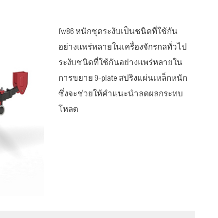
รถพ่วงคอนเทนเนอร์เทอร์มินัล
العربية
fw86 หนักชุดระงับเป็นชนิดที่ใช้กัน
tiếng việt
อย่างแพร่หลายในเครื่องจักรกลทั่วไป
ระงับชนิดที่ใช้กันอย่างแพร่หลายใน
ไทย
การขยาย 9-plate สปริงแผ่นเหล็กหนัก
ซึ่งจะช่วยให้คําแนะนําลดผลกระทบ
โหลด
แหนบ
รถพ่วงเตียงต่ำ
ุก
ข้าว ³ รถพ่วงรถบรรทุก