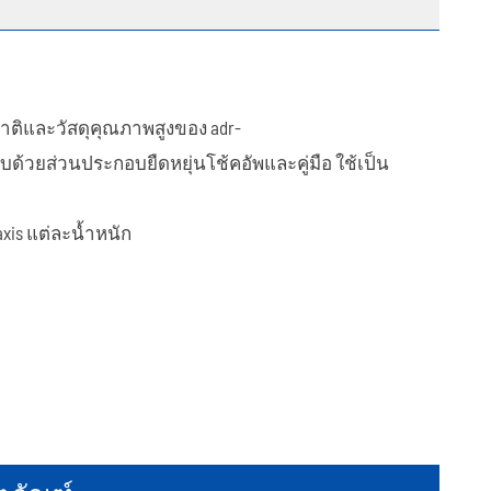
ทำให้เจ็บปวด
ิและวัสดุคุณภาพสูงของ adr-
อบด้วยส่วนประกอบยืดหยุ่นโช้คอัพและคู่มือ ใช้เป็น
axis แต่ละน้ำหนัก