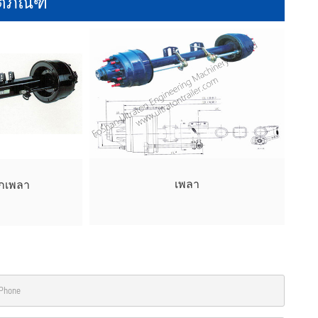
ตภัณฑ์
เพลา
กเพลา