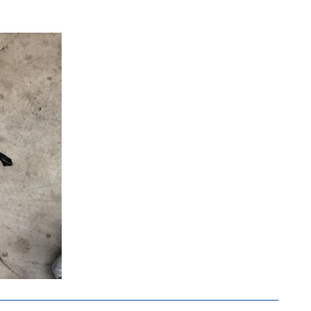
รถพ่วงคอนเทนเนอร์เทอร์มินัล
العربية
tiếng việt
ไทย
แหนบ
รถพ่วงเตียงต่ำ
ุก
ข้าว ³ รถพ่วงรถบรรทุก