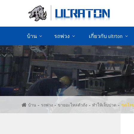
บ้าน
รถพ่วง
เกี่ยวกับ ultrton
ขายรถพ่วงคอนเทนเนอร์
ขายรถพ่วง
บ้าน
รถพ่วง
ขายอะไหล่ตัวถัง
ทำให้เจ็บปวด
ชุดโค
ขายรถ
ขายรถพ่วง