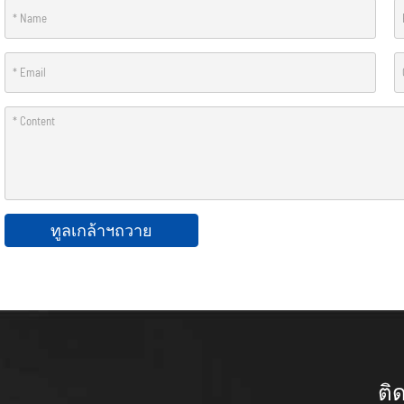
ทูลเกล้าฯถวาย
ติ