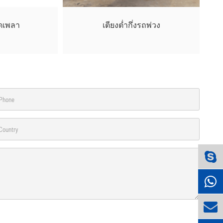
ุดเพลา
เตียงต่ำกึ่งรถพ่วง