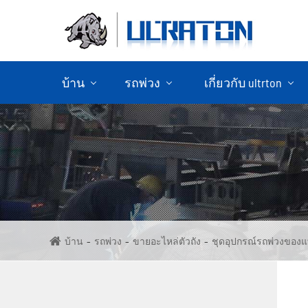
บ้าน
รถพ่วง
เกี่ยวกับ ultrton
ขายรถพ่วงคอนเทนเนอร์
ขายรถพ่วง
บ้าน
รถพ่วง
ขายอะไหล่ตัวถัง
ชุดอุปกรณ์รถพ่วงของแ
ขายรถ
ขายรถพ่วง