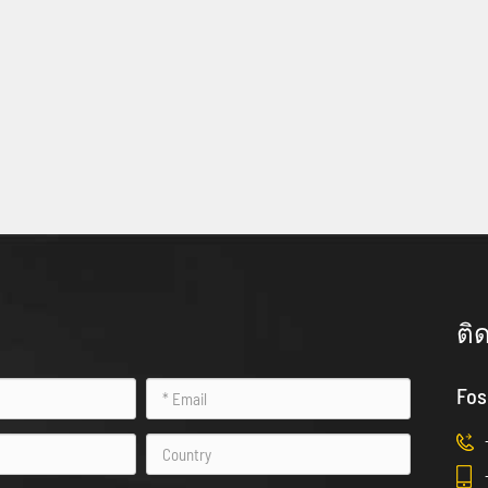
ติ
Fos