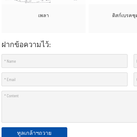
เพลา
ดิสก์เบรคช
ฝากข้อความไว้:
ทูลเกล้าฯถวาย