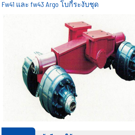
กึ่งรถพ่วงกรอบ
รถพ่วงแบน
Fw41 และ fw43 Argo โบกี้ระงับชุด
ครึ่งหนึ่งของรถบรรทุก
รั้วกึ่งรถพ่วง
เครื่องวัด ³ รถพ่วงรถบรรทุก
ชุดอุปกรณ์รถพ่วงของแท้
รถพ่วงผนังด้านข้าง
รถพ่วงครึ่งด้าน
เครื่องวัด ³ รถพ่วงรถบรรท
อัลตร้าตันรถพ่วงชุด