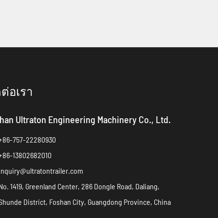
ดต่อเรา
han Ultraton Engineering Machinery Co., Ltd.
+86-757-22280930
+86-13802682010
inquiry@ultratontrailer.com
No. 1419, Greenland Center, 286 Dongle Road, Daliang,
Shunde District, Foshan City, Guangdong Province, China