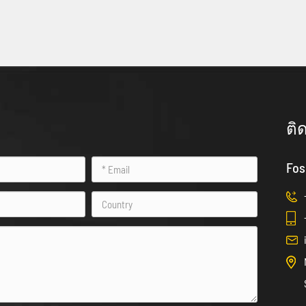
ติ
Fos