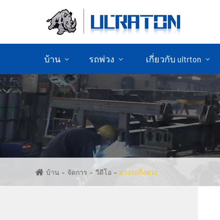
บ้าน
รถพ่วง
เกี่ยวกับ ultrton
ขายรถพ่วงคอนเทนเนอร์
ขายรถพ่วง
บ้าน
จัดการ
วีดีโอ
ยางรถกึ่งพ่วง
ขายรถ
ขายรถพ่วง